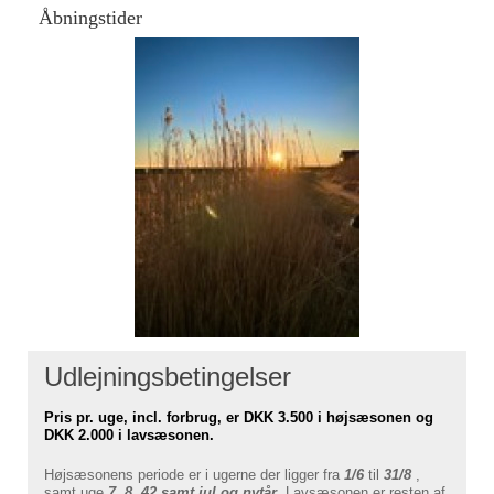
Åbningstider
Udlejningsbetingelser
Pris pr. uge, incl. forbrug, er DKK 3.500 i højsæsonen og
DKK 2.000 i lavsæsonen.
Højsæsonens periode er i ugerne der ligger fra
1/6
til
31/8
,
samt uge
7, 8, 42
samt jul og
nytår
.
Lavsæsonen er resten af