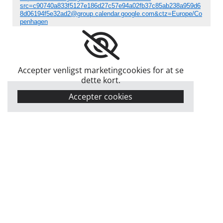
src=c90740a833f5127e186d27c57e94a02fb37c85ab238a959d6
8d06194f5e32ad2@group.calendar.google.com&ctz=Europe/Co
penhagen
Accepter venligst marketingcookies for at se
dette kort.
Accepter cookies