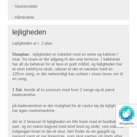
- Vaskemiddel
- Håndsæbe
lejligheden
Lejligheden er i 2 plan.
Stueplan
. lejligheden er indrettet med en entre og køkken /
stue, fra stuen er der adgang til den ene terresse. I køkkenet
har alt du behøver for at lave et godt måltid, og lejligheden har
et stort kølefryse skab, udover er der et værelse med en
120cm seng, er det nødvendigt kan sofaen i stuen laves om til
en seng.
1 Sal.
består af to soverum med hver 2 senge og et pænt
badeværelse.
på badeværelset er der mulighed for at vaske tøj da lejligheden
har egen vaskemaskine.
der er 2 terasser til lejligheden en lille foran med et bordbænke
hCaptcha
sæt, og en større bagved med stort bord og stole, ved siden af
indgangen foran er der et skur, heri finder du en gasgrill og
parasol samt et par liggestole, som skal sættes på plads efter