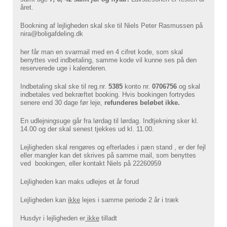
året.
Bookning af lejligheden skal ske til Niels Peter Rasmussen på
nira@boligafdeling.dk
her får man en svarmail med en 4 cifret kode, som skal
benyttes ved indbetaling, samme kode vil kunne ses på den
reserverede uge i kalenderen.
Indbetaling skal ske til reg.nr.
5385
konto nr.
0706756
og skal
indbetales ved bekræftet booking. Hvis bookingen fortrydes
senere end 30 dage før leje,
refunderes beløbet
ikke.
En udlejningsuge går fra lørdag til lørdag. Indtjekning sker kl.
14.00 og der skal senest tjekkes ud kl. 11.00.
Lejligheden skal rengøres og efterlades i pæn stand , er der fejl
eller mangler kan det skrives på samme mail, som benyttes
ved bookingen, eller kontakt Niels på 22260959
Lejligheden kan maks udlejes et år forud
Lejligheden kan
ikke
lejes i samme periode 2 år i træk
Husdyr i lejligheden er
ikke
tilladt