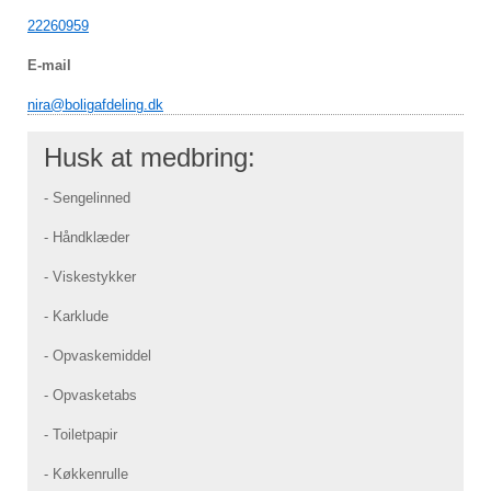
22260959
E-mail
nira@boligafdeling.dk
Husk at medbring:
- Sengelinned
- Håndklæder
- Viskestykker
- Karklude
- Opvaskemiddel
- Opvasketabs
- Toiletpapir
- Køkkenrulle