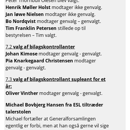
Peter Thornbull Olesen blev valgt.
Henrik Møller Holst
modtager ikke genvalg.
Jan løwe Nielsen
modtager ikke genvalg.
Bo Nordqvist
modtager genvalg – genvalgt.
Tim Franklin Petersen
stillede op til
bestyrelsen – Tim valgt.
7.2
valg af bilagskontrollanter
Johan Kimose
modtager genvalg - genvalgt.
Pia Knarkegaard Christensen
modtager
genvalg - genvalgt.
7.3
valg af bilagskontrollant supleant for et
år:
Oliver Vinther
modtager genvalg - genvalgt.
Michael Bovbjerg Hansen fra ESL tiltræder
talerstolen
Michael fortæller at Generalforsamlingen
egentlig er forbi, men at han også gerne vil sige