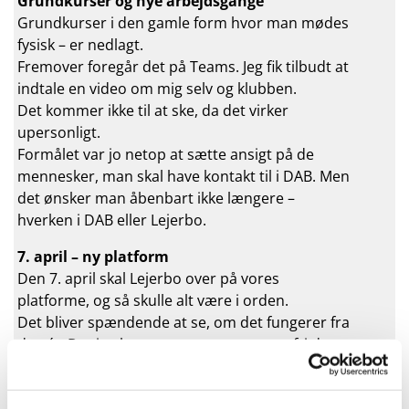
Grundkurser og nye arbejdsgange
Grundkurser i den gamle form hvor man mødes
fysisk – er nedlagt.
Fremover foregår det på Teams. Jeg fik tilbudt at
indtale en video om mig selv og klubben.
Det kommer ikke til at ske, da det virker
upersonligt.
Formålet var jo netop at sætte ansigt på de
mennesker, man skal have kontakt til i DAB. Men
det ønsker man åbenbart ikke længere –
hverken i DAB eller Lejerbo.
7. april – ny platform
Den 7. april skal Lejerbo over på vores
platforme, og så skulle alt være i orden.
Det bliver spændende at se, om det fungerer fra
dag ét. Det jeg hører er, at mange tager fri den
dag fordi de ikke regner med, at systemerne
virker.