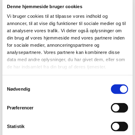
Overenskomst og AMR-vederlag
Denne hjemmeside bruger cookies
Der kom også nyt om AMR og ESL. AMR-
Vi bruger cookies til at tilpasse vores indhold og
medlemmer kan få et vederlag på 4.500 kr. Men
annoncer, til at vise dig funktioner til sociale medier og til
nogle kom i klemme, fordi de ikke var registreret
at analysere vores trafik. Vi deler også oplysninger om
i EFK.
din brug af vores hjemmeside med vores partnere inden
Så min opfordring er:
for sociale medier, annonceringspartnere og
Kontakt EFK og tjek, om du er registreret – og
analysepartnere. Vores partnere kan kombinere disse
fra hvilken dato.
data med andre oplysninger, du har givet dem, eller som
Hvis der er gennemført valg uden det rigtige
de har indsamlet fra din brug af deres tjenester.
papirarbejde, så er der ingen vederlag.
Farvel til arbejdsmiljølederen
Samtykkevalg
Det er med stor sorg, at vi mister vores
Nødvendig
arbejdsmiljøleder, Søren Silving.
Han har søgt nye udfordringer i den private
Præferencer
sektor.
Vi i bestyrelsen er usikre på, hvordan
miljøgrupperne vil fungere fremover.
Statistik
Ole Jacobsen sagde, at man ville finde en, der